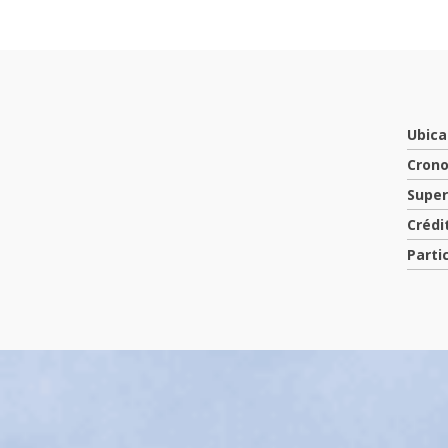
Ubica
Crono
Super
Crédi
Parti