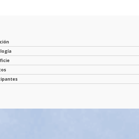
ción
logía
ficie
tos
cipantes