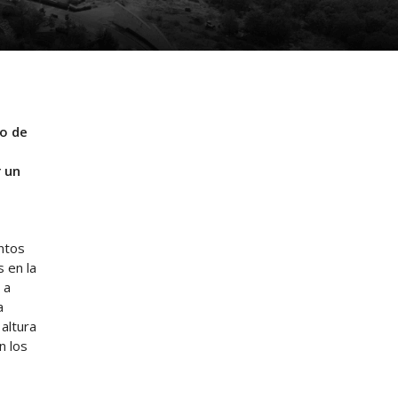
ro de
r un
ntos
 en la
 a
a
 altura
n los