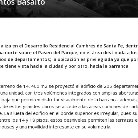
tos Basalto
caliza en el Desarrollo Residencial Cumbres de Santa Fe, dent
na norte sobre el Paseo del Parque, en el área destinada a los
cios de departamentos; la ubicación es privilegiada ya que po
se tiene vista hacia la ciudad y por otro, hacia la barranca.
 terreno de 14, 400 m2 se proyectó el edificio de 205 departame
una unidad, con tres volúmenes integrados con amplias aberturas
a baja que permiten disfrutar visualmente de la barranca; además,
s de estos grandes claros se accede a las áreas comunes de cad
. La silueta del edificio en el borde superior es irregular, pues su
 entre los 14 y 18 pisos, estos desniveles permiten las terrazas e
houses y una movilidad interesante en su volumetría.