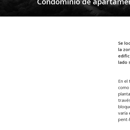
Condominio de apartamen
Se lo
la zo
edifi
lado 
En el
como 
plant
travé
bloque
varía
pent-